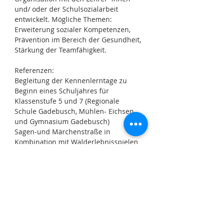
und/ oder der Schulsozialarbeit
entwickelt. Mögliche Themen:
Erweiterung sozialer Kompetenzen,
Prävention im Bereich der Gesundheit,
Stärkung der Teamfähigkeit.
Referenzen:
Begleitung der Kennenlerntage zu
Beginn eines Schuljahres für
Klassenstufe 5 und 7 (Regionale
Schule Gadebusch, Mühlen- Eichsen
und Gymnasium Gadebusch)
Sagen-und Märchenstraße in
Kombination mit Walderlebnisspielen
(Grundschule Lützow)
Stärkung der Klassengemeinschaft
(Regionale Schule Mühlen - Eichsen,
Regionale Schule Schlagsdorf)
verschiedene Projekttage zu
verschiedenen Themen (Wasser,
Ostern, Weihnachten, Gesunde