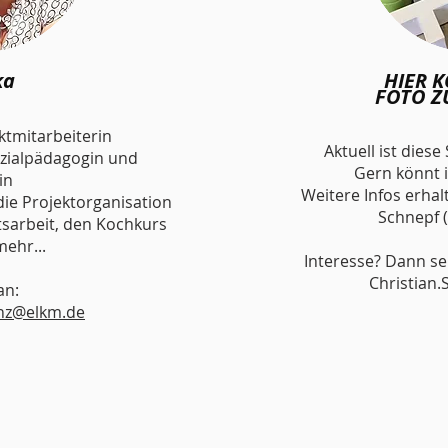
ka
HIER 
FOTO Z
ktmitarbeiterin
Aktuell ist diese
ozialpädagogin und
Gern könnt 
in
Weitere Infos erhalt
ie Projektorganisation
Schnepf 
tsarbeit, den Kochkurs
mehr...
Interesse? Dann s
Christian
an:
nz@elkm.de